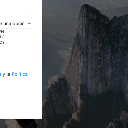
ÚN
TO
O?
s
y la
Política